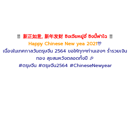
🧧
新正如意, 新年发财 ซิงเจียหยู่อี่ ซิงนี้ฟาไฉ
🧧
Happy Chinese New yea 2021
🎊
เนื่องในเทศกาลวันตรุษจีน 2564 ขอให้ทุกๆท่านเฮงๆ ร่ำรวยเงิน
ทอง สุขสมหวังตลอดทั้งปี 🎉
#ตรุษจีน #ตรุษจีน2564 #ChineseNewyear