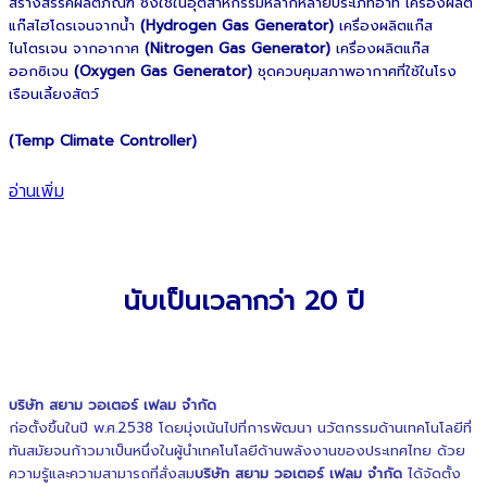
สร้างสรรค์ผลิตภัณฑ์ ซึ่งใช้ในอุตสาหกรรมหลากหลายประเภทอาทิ เครื่องผลิต
แก๊สไฮโดรเจนจากน้ำ
(Hydrogen Gas Generator)
เครื่องผลิตแก๊ส
ไนโตรเจน จากอากาศ
(Nitrogen Gas Generator)
เครื่องผลิตแก๊ส
ออกซิเจน
(Oxygen Gas Generator)
ชุดควบคุมสภาพอากาศที่ใช้ในโรง
เรือนเลี้ยงสัตว์
(Temp Climate Controller)
อ่านเพิ่ม
นับเป็นเวลากว่า 20 ปี
บริษัท สยาม วอเตอร์ เฟลม จำกัด
ก่อตั้งขึ้นในปี พ.ศ.2538 โดยมุ่งเน้นไปที่การพัฒนา นวัตกรรมด้านเทคโนโลยีที่
ทันสมัยจนก้าวมาเป็นหนึ่งในผู้นำเทคโนโลยีด้านพลังงานของประเทศไทย ด้วย
ความรู้และความสามารถที่สั่งสม
บริษัท สยาม วอเตอร์ เฟลม จำกัด
ได้จัดตั้ง