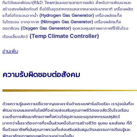
ทีมวิจัยและพัฒนา(R&D Team)และขยายสายการผลิต สำหรับการพัฒนาและ
สร้างสรรค์ผลิตภัณฑ์ ซึ่งใช้ในอุตสาหกรรมหลากหลายประเภทอาทิ เครื่องผลิต
แก๊สไฮโดรเจนจากน้ำ
(Hydrogen Gas Generator)
เครื่องผลิตแก๊ส
ไนโตรเจน จากอากาศ
(Nitrogen Gas Generator)
เครื่องผลิตแก๊ส
ออกซิเจน
(Oxygen Gas Generator)
ชุดควบคุมสภาพอากาศที่ใช้ในโรง
(Temp Climate Controller)
เรือนเลี้ยงสัตว์
อ่านเพิ่ม
ความรับผิดชอบต่อสังคม
ด้วยความรู้และความเชี่ยวชาญของเราในด้านระบบฟาร์มอัจฉริยะ เรามุ่งเน้นที่จะ
พัฒนาระบบและเทคโนโลยีที่จะช่วยส่งเสริมคุณภาพชีวิตของสัตว์ในโรงเรือน
รวมถึงการพัฒนาศักยภาพทั้งห่วงโซ่อุปทานของอุตสาหกรรมปศุสัตว์
มากกว่านั้นเราต้องการที่จะเป็นส่วนหนึ่งในการสร้างชีวิต ชุมชน และสังคม ที่ดี
ขึ้นด้วยอาชีพที่เน้นคุณภาพรวมทั้งส่งเสริมสนับสนุนวัฒนธรรมการเรียนรู้และ
พัฒนาศักยภาพของพนักงานอย่างยั่งยืน