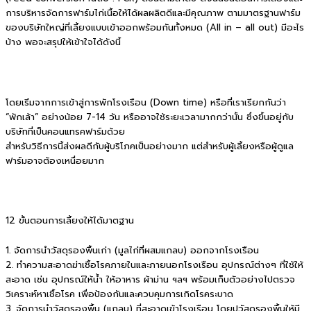
การบริหารจัดการฟาร์มไก่เนื้อให้ได้ผลผลิตดีและมีคุณภาพ
ตามมาตรฐานฟาร์ม
ของบริษัทใหญ่ที่เลี้ยงแบบเข้าออกพร้อมกันทั้งหมด (All in – all out) มีอะไร
บ้าง พอจะสรุปให้เข้าใจได้ดังนี้
โดยเริ่มจากการเข้าสู่การพักโรงเรือน (Down time) หรือที่เราเรียกกันว่า
“พักเล้า” อย่างน้อย 7-14 วัน หรืออาจใช้ระยะเวลามากกว่านั้น ซึ่งขึ้นอยู่กับ
บริษัทที่เป็นคอนแทรคฟาร์มด้วย
สำหรับวิธีการนี้ส่งผลดีกับผู้บริโภคเป็นอย่างมาก แต่สำหรับผู้เลี้ยงหรือผู้ดูแล
ฟาร์มอาจต้องเหนื่อยมาก
12 ขั้นตอนการเลี้ยงให้ได้มาตฐาน
1. จัดการนำวัสดุรองพื้นเก่า (มูลไก่ที่ผสมแกลบ) ออกจากโรงเรือน
2. ทำความสะอาดฆ่าเชื้อโรคภายในและภายนอกโรงเรือน อุปกรณ์ต่างๆ ที่ใช้ให้
สะอาด เช่น อุปกรณ์ให้น้ำ ให้อาหาร ผ้าม่าน ฯลฯ พร้อมเก็บตัวอย่างไปตรวจ
วิเคราะห์หาเชื้อโรค เพื่อป้องกันและควบคุมการเกิดโรคระบาด
3. จัดการนำวัสดุรองพื้น (แกลบ) ที่สะอาดเข้าโรงเรือน โดยปูวัสดุรองพื้นให้มี