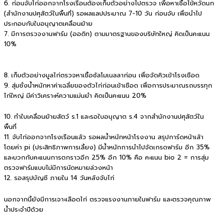
6. ก่อนจับไก่ออกจากโรงเรือนต้องเก็บตัวอย่างไปตรวจ เพื่อหาเชื้อไข้หวัดนก
(สำนักงานปศุสัตว์ในพื้นที่) รอผลแลปประมาณ 7-10 วัน ก่อนจับ เพื่อนำไป
ประกอบกับใบอนุญาตเคลื่อนย้าย
7. มีการตรวจงานฟาร์ม (ออดิท) ตามมาตรฐานของบริษัทใหญ่ คิดเป็นคะแนน
10%
8. เก็บตัวอย่างมูลไก่ตรวจหาเชื้อซัลโมเนลลาก่อน เพื่อจัดคิวเข้าโรงเชือด
9. สุ่มชั่งน้ำหนักหาค่าเฉลี่ยของตัวไก่ก่อนเข้าเชือด เพื่อการประมาณรถบรรทุก
ไก่ใหญ่ มีค่าวิเคราะห์ความแม่นยำ คิดเป็นคะแนน 20%
10. ทำใบเคลื่อนย้ายสัตว์ ร.1 และรอใบอนุญาต ร.4 จากสำนักงานปศุสัตว์ใน
พื้นที่
11. จับไก่ออกจากโรงเรือนแล้ว รอผลน้ำหนักหน้าโรงงาน สรุปการ์ดหน้าเล้า
โดยค่า pi (ประสิทธิภาพการเลี้ยง) มีน้ำหนักการนำไปจัดเกรดฟาร์ม อีก 35%
และบวกกับคะแนนการตกราวอีก 25% อีก 10% คือ คะแนน bio 2 = การสุ่ม
ตรวจฟาร์มแบบไม่มีการนัดหมายล่วงหน้า
12. รอสรุปบัญชี ภายใน 14 วันหลังจับไก่
นอกจากนี้ยังมีการเจาะเลือดไก่ ตรวจแรงงานภายในฟาร์ม และตรวจคุณภาพ
น้ำประจำปีด้วย