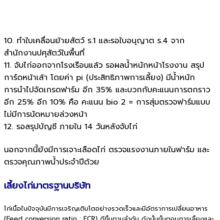
10. ทำใบเคลื่อนย้ายสัตว์ ร.1 และรอใบอนุญาต ร.4 จาก
สำนักงานปศุสัตว์ในพื้นที่
11. จับไก่ออกจากโรงเรือนแล้ว รอผลน้ำหนักหน้าโรงงาน สรุป
การ์ดหน้าเล้า โดยค่า pi (ประสิทธิภาพการเลี้ยง) มีน้ำหนัก
การนำไปจัดเกรดฟาร์ม อีก 35% และบวกกับคะแนนการตกราว
อีก 25% อีก 10% คือ คะแนน bio 2 = การสุ่มตรวจฟาร์มแบบ
ไม่มีการนัดหมายล่วงหน้า
12. รอสรุปบัญชี ภายใน 14 วันหลังจับไก่
นอกจากนี้ยังมีการเจาะเลือดไก่ ตรวจแรงงานภายในฟาร์ม และ
ตรวจคุณภาพน้ำประจำปีด้วย
เลี้ยงไก่มาตรฐานบริษัท
ไก่เนื้อในปัจจุบันมีการเจริญเติบโตอย่างรวดเร็วและมีอัตราการเปลี่ยนอาหาร
(Feed conversion ratio : FCR) ดีขึ้นตามลำดับ ดังนั้นขั้นตอนการเลี้ยงและ