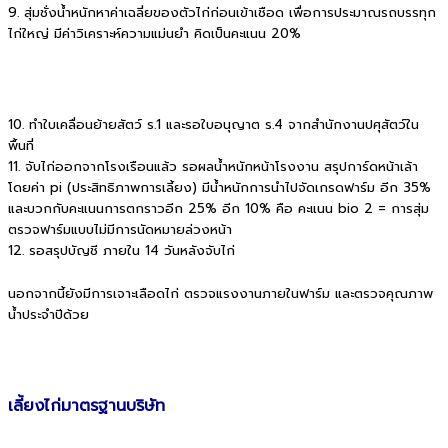
9. สุ่มชั่งน้ำหนักหาค่าเฉลี่ยของตัวไก่ก่อนเข้าเชือด เพื่อการประมาณรถบรรทุก
ไก่ใหญ่ มีค่าวิเคราะห์ความแม่นยำ คิดเป็นคะแนน 20%
10. ทำใบเคลื่อนย้ายสัตว์ ร.1 และรอใบอนุญาต ร.4 จากสำนักงานปศุสัตว์ใน
พื้นที่
11. จับไก่ออกจากโรงเรือนแล้ว รอผลน้ำหนักหน้าโรงงาน สรุปการ์ดหน้าเล้า
โดยค่า pi (ประสิทธิภาพการเลี้ยง) มีน้ำหนักการนำไปจัดเกรดฟาร์ม อีก 35%
และบวกกับคะแนนการตกราวอีก 25% อีก 10% คือ คะแนน bio 2 = การสุ่ม
ตรวจฟาร์มแบบไม่มีการนัดหมายล่วงหน้า
12. รอสรุปบัญชี ภายใน 14 วันหลังจับไก่
นอกจากนี้ยังมีการเจาะเลือดไก่ ตรวจแรงงานภายในฟาร์ม และตรวจคุณภาพ
น้ำประจำปีด้วย
เลี้ยงไก่มาตรฐานบริษัท