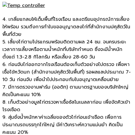
4. เกลี่ยแกลบให้เต็มพื้นที่โรงเรือน และเตรียมอุปกรณ์การเลี้ยง
ให้พร้อม รวมถึงการทำใบขออนุญาตลงไก่ที่สำนักงานปศุสัตว์ใน
พื้นที่ด้วย
5. เลี้ยงไก่ตามโปรแกรมพร้อมติดตามผล 24 ชม. จนครบระยะ
เวลาการเลี้ยงหรือตามน้ำหนักที่บริษัทกำหนด ซึ่งจะมีน้ำหนัก
ตั้งแต่ 1.3-2.8 กิโลกรัม หรือเลี้ยง 28-60 วัน
6. ก่อนจับไก่ออกจากโรงเรือนต้องเก็บตัวอย่างไปตรวจ เพื่อหา
เชื้อไข้หวัดนก (สำนักงานปศุสัตว์ในพื้นที่) รอผลแลปประมาณ 7-
10 วัน ก่อนจับ เพื่อนำไปประกอบกับใบอนุญาตเคลื่อนย้าย
7. มีการตรวจงานฟาร์ม (ออดิท) ตามมาตรฐานของบริษัทใหญ่
คิดเป็นคะแนน 10%
8. เก็บตัวอย่างมูลไก่ตรวจหาเชื้อซัลโมเนลลาก่อน เพื่อจัดคิวเข้า
โรงเชือด
9. สุ่มชั่งน้ำหนักหาค่าเฉลี่ยของตัวไก่ก่อนเข้าเชือด เพื่อการ
ประมาณรถบรรทุกไก่ใหญ่ มีค่าวิเคราะห์ความแม่นยำ คิดเป็น
คะแนน 20%