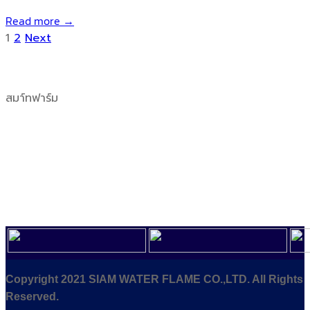
Read more →
1
2
Next
สมา์ทฟาร์ม
Copyright 2021 SIAM WATER FLAME CO.,LTD. All Rights
Reserved.