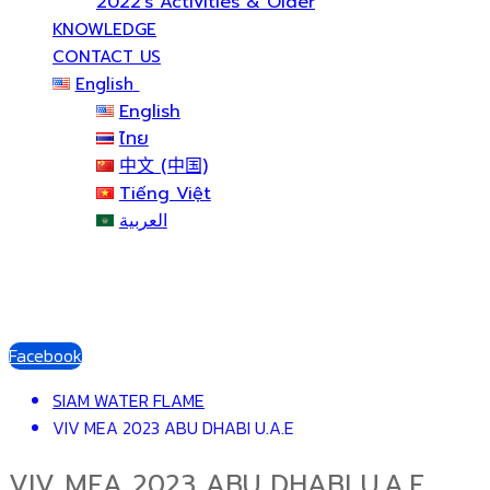
2022’s Activities & Older
KNOWLEDGE
CONTACT US
English
English
ไทย
中文 (中国)
Tiếng Việt
العربية
Facebook
SIAM WATER FLAME
VIV MEA 2023 ABU DHABI U.A.E
VIV MEA 2023 ABU DHABI U.A.E