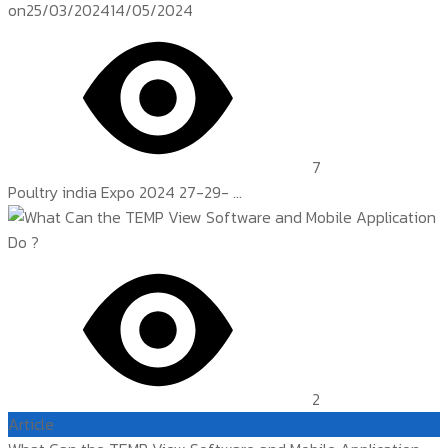
on
25/03/2024
14/05/2024
7
Poultry india Expo 2024 27-29- ...
2
Article