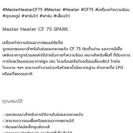
#MasterHeaterCF75 #Master #Heater #CF75 #เครื่องทำความร้อน
#อุณหภูมิ #ฟาร์มไก่ #ฟาร์ม #เลี้ยงไก่
Master Heater CF 75 SPARK
เครื่องทำความร้อนอากาศแบบใช้แก๊ส
ถูกออกแบบมาสำหรับในร่มและกลางแจ้ง CF 75 ติดตั้งง่าย และการมีเชื้อ
เพลิงราคาถูกช่วยลดค่าใช้จ่ายในการทำความร้อน เหมาะสำหรับพื้นที่ ที่ต้องการ
การไหลเวียนของอากาศสูง เช่น โรงเรือนหรือโรงเรือนเลี้ยงสัตว์ โกดัง
โรงงาน ฯลฯ สามารถทำงานร่วมกับหัวเผาน้ำมันมาตรฐาน หัวเตาแก๊ส LPG
หรือแก๊สธรรมชาติ
คุณสมบัติ
✅
ออกแบบมาสำหรับการใช้งานในร่มและกลางแจ้ง
✅สามารถวางบนพื้นหรือแขวนจากเพดานได้
✅ห้องเผาไหม้เหล็กชุบสังกะสี