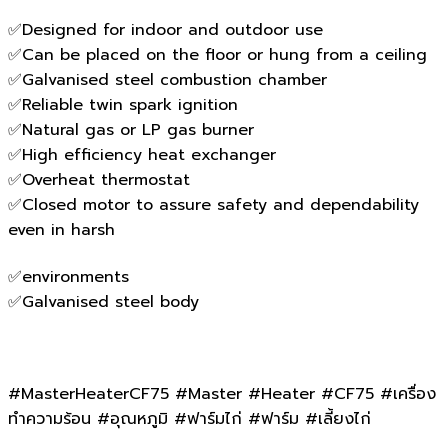
✅Designed for indoor and outdoor use
✅Can be placed on the floor or hung from a ceiling
✅Galvanised steel combustion chamber
✅Reliable twin spark ignition
✅Natural gas or LP gas burner
✅High efficiency heat exchanger
✅Overheat thermostat
✅Closed motor to assure safety and dependability
even in harsh
✅environments
✅Galvanised steel body
#MasterHeaterCF75 #Master #Heater #CF75 #เครื่อง
ทำความร้อน #อุณหภูมิ #ฟาร์มไก่ #ฟาร์ม #เลี้ยงไก่